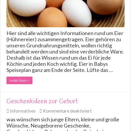
Hier sind alle wichtigen Informationen rund um Eier
(Hühnereier) zusammengetragen. Eier gehören zu
unseren Grundnahrungsmitteln, wollen richtig
behandelt werden und sind eine verderbliche Ware.
Deshalb ist das Wissen rund um das Ei für jede
Köchin und jeden Koch wichtig. Eier in Babys
Speiseplan ganz am Ende der Seite. Lüfte das …
weiter lesen »
Geschenkideen zur Geburt
für
Informatives
Kommentare deaktiviert
Geschenkideen
was wünschen sich junge Eltern, kleine und große
zur
Wünsche, Neugeborene Geschenke,
Geburt