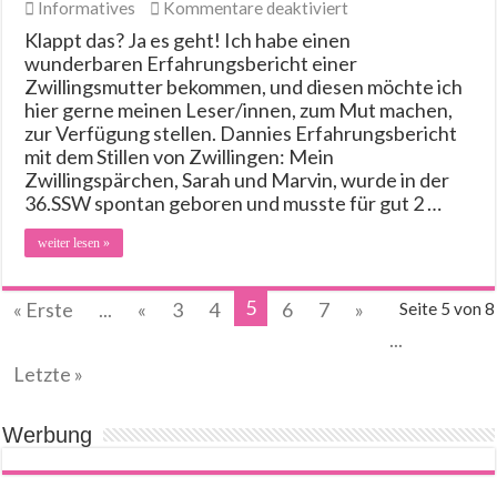
für
Informatives
Kommentare deaktiviert
Zwillinge
Klappt das? Ja es geht! Ich habe einen
stillen
wunderbaren Erfahrungsbericht einer
Zwillingsmutter bekommen, und diesen möchte ich
hier gerne meinen Leser/innen, zum Mut machen,
zur Verfügung stellen. Dannies Erfahrungsbericht
mit dem Stillen von Zwillingen: Mein
Zwillingspärchen, Sarah und Marvin, wurde in der
36.SSW spontan geboren und musste für gut 2 …
weiter lesen »
5
« Erste
...
«
3
4
6
7
»
Seite 5 von 8
...
Letzte »
Werbung
[amazon_suche]