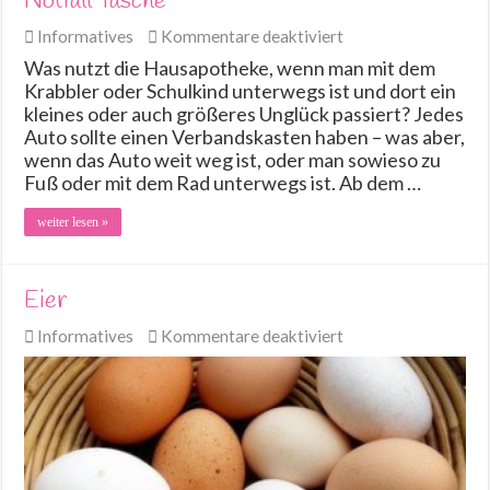
Notfall Tasche
für
Informatives
Kommentare deaktiviert
Notfall
Was nutzt die Hausapotheke, wenn man mit dem
Tasche
Krabbler oder Schulkind unterwegs ist und dort ein
kleines oder auch größeres Unglück passiert? Jedes
Auto sollte einen Verbandskasten haben – was aber,
wenn das Auto weit weg ist, oder man sowieso zu
Fuß oder mit dem Rad unterwegs ist. Ab dem …
weiter lesen »
Eier
für
Informatives
Kommentare deaktiviert
Eier