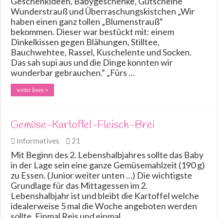
Geschenkideen, Babygeschenke, Gutscheine
Wunderstrauß und Überraschungskistchen „Wir
haben einen ganz tollen „Blumenstrauß“
bekommen. Dieser war bestückt mit: einem
Dinkelkissen gegen Blähungen, Stilltee,
Bauchwehtee, Rassel, Kuschelente und Socken.
Das sah supi aus und die Dinge konnten wir
wunderbar gebrauchen.“ „Fürs …
weiter lesen »
Gemüse-Kartoffel-Fleisch-Brei
Informatives
21
Mit Beginn des 2. Lebenshalbjahres sollte das Baby
in der Lage sein eine ganze Gemüsemahlzeit (190 g)
zu Essen. (Junior weiter unten …) Die wichtigste
Grundlage für das Mittagessen im 2.
Lebenshalbjahr ist und bleibt die Kartoffel welche
idealerweise 5 mal die Woche angeboten werden
sollte. Einmal Reis und einmal …