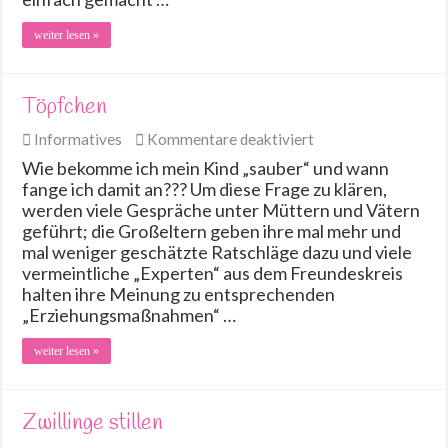
weiter lesen »
Töpfchen
für
Informatives
Kommentare deaktiviert
Töpfchen
Wie bekomme ich mein Kind „sauber“ und wann
fange ich damit an??? Um diese Frage zu klären,
werden viele Gespräche unter Müttern und Vätern
geführt; die Großeltern geben ihre mal mehr und
mal weniger geschätzte Ratschläge dazu und viele
vermeintliche „Experten“ aus dem Freundeskreis
halten ihre Meinung zu entsprechenden
„Erziehungsmaßnahmen“ …
weiter lesen »
Zwillinge stillen