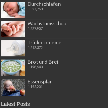
Durchschlafen
327,763
Wachstumsschub
227,907
Trinkprobleme
212,372
Brot und Brei
198,643
Essensplan
193,201
Latest Posts