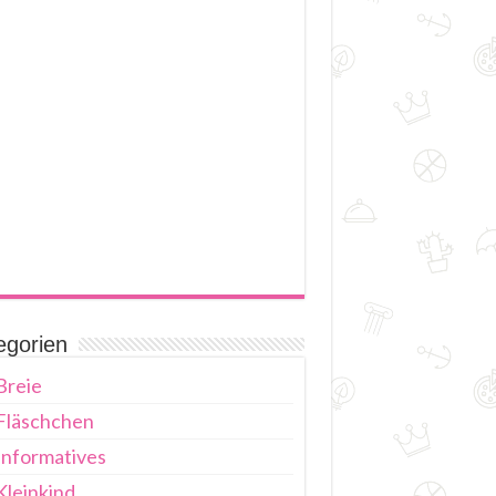
egorien
Breie
Fläschchen
Informatives
Kleinkind