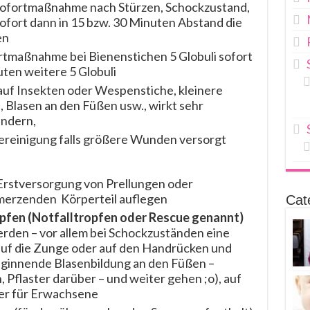
 Sofortmaßnahme nach Stürzen, Schockzustand,
ofort dann in 15 bzw. 30 Minuten Abstand die
en
ortmaßnahme bei Bienenstichen 5 Globuli sofort
ten weitere 5 Globuli
 auf Insekten oder Wespenstiche, kleinere
Blasen an den Füßen usw., wirkt sehr
indern,
ereinigung falls größere Wunden versorgt
Erstversorgung von Prellungen oder
merzenden Körperteil auflegen
Cat
pfen (Notfalltropfen oder Rescue genannt)
erden – vor allem bei Schockzuständen eine
r auf die Zunge oder auf den Handrücken und
eginnende Blasenbildung an den Füßen –
, Pflaster darüber – und weiter gehen ;o), auf
her für Erwachsene