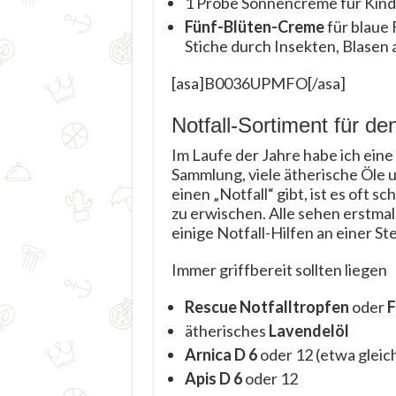
1 Probe Sonnencreme für Kind
Fünf-Blüten-Creme
für blaue 
Stiche durch Insekten, Blasen 
[asa]B0036UPMFO[/asa]
Notfall-Sortiment für de
Im Laufe der Jahre habe ich eine
Sammlung, viele ätherische Öle
einen „Notfall“ gibt, ist es oft s
zu erwischen. Alle sehen erstmal
einige Notfall-Hilfen an einer St
Immer griffbereit sollten liegen
Rescue Notfalltropfen
oder
F
ätherisches
Lavendelöl
Arnica D 6
oder 12 (etwa gleic
Apis D 6
oder 12