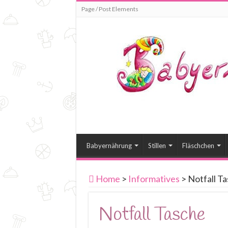
Page / Post Elements
Babyernährung
Stillen
Fläschchen
Home
>
Informatives
>
Notfall T
Notfall Tasche