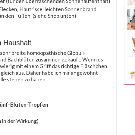
er (für den überraschenden Sonnenaufenthalt)
Flecken, Hautrisse, leichten Sonnenbrand,
an den Füßen, (siehe Shop unten)
n Haushalt
 sehr breite homöopathische Globuli-
 und Bachblüten zusammen gekauft. Wenn es
chwierig mit einem Griff das richtige Fläschchen
 gleich aus. Daher habe ich mir angewöhnt
elle stehen zu haben.
ünf-Blüten-Tropfen
h in der Wirkung)