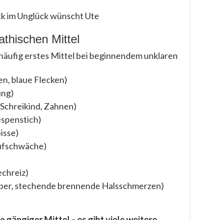
ück im Unglück wünscht Ute
thischen Mittel
 häufig erstes Mittel bei beginnendem unklaren
n, blaue Flecken)
ung)
 Schreikind, Zahnen)
espenstich)
isse)
aufschwäche)
echreiz)
eber, stechende brennende Halsschmerzen)
e gängiger Mittel – es gibt viele weitere