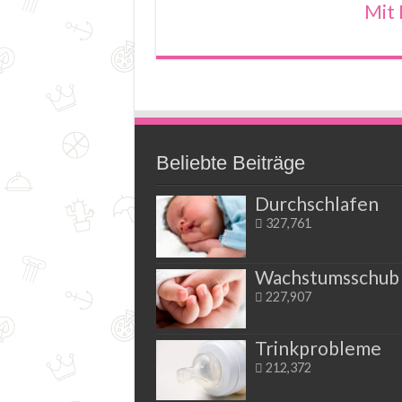
Mit 
Beliebte Beiträge
Durchschlafen
327,761
Wachstumsschub
227,907
Trinkprobleme
212,372