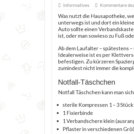
Informatives
Kommentare deak
Was nutzt die Hausapotheke, we
unterwegs ist und dort ein klein
Auto sollte einen Verbandskaste
ist, oder man sowieso zu Fuß ode
Ab dem Laufalter – spätestens – 
Idealerweise ist es per Klettver
befestigen. Zu kürzeren Spazier
zumindest nicht immer die kompl
Notfall-Täschchen
Notfall Täschchen kann man sich
sterile Kompressen 1 – 3 Stück
1 Fixierbinde
1 Verbandschere klein (ausran
Pflaster in verschiedenen Größ