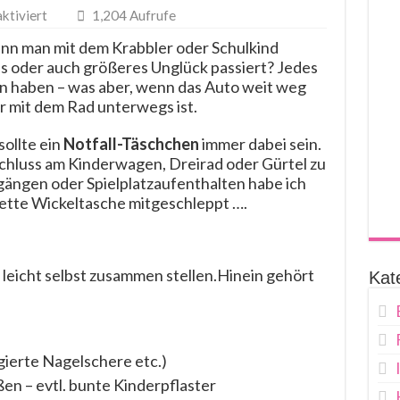
für
tiviert
1,204 Aufrufe
Notfall
nn man mit dem Krabbler oder Schulkind
Tasche
es oder auch größeres Unglück passiert? Jedes
n haben – was aber, wenn das Auto weit weg
r mit dem Rad unterwegs ist.
sollte ein
Notfall-Täschchen
immer dabei sein.
schluss am Kinderwagen, Dreirad oder Gürtel zu
gängen oder Spielplatzaufenthalten habe ich
ette Wickeltasche mitgeschleppt ….
 leicht selbst zusammen stellen.Hinein gehört
Kat
gierte Nagelschere etc.)
en – evtl. bunte Kinderpflaster