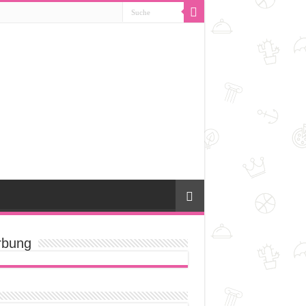
bung
[amazon_suche]