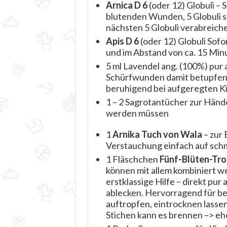
Arnica D 6
(oder 12) Globuli –
blutenden Wunden, 5 Globuli s
nächsten 5 Globuli verabreich
Apis D 6
(oder 12) Globuli Sof
und im Abstand von ca. 15 Minu
5 ml Lavendel ang. (100%) pur
Schürfwunden damit betupfen, 
beruhigend bei aufgeregten K
1 – 2 Sagrotantücher zur Händ
werden müssen
1
Arnika Tuch von Wala
– zur 
Verstauchung einfach auf sch
1 Fläschchen
Fünf-Blüten-Tro
können mit allem kombiniert w
erstklassige Hilfe – direkt pu
ablecken. Hervorragend für b
auftropfen, eintrocknen lassen
Stichen kann es brennen –> e