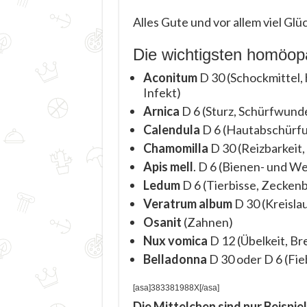
Alles Gute und vor allem viel Gl
Die wichtigsten homöopa
Aconitum
D 30 (Schockmittel,
Infekt)
Arnica
D 6 (Sturz, Schürfwunde
Calendula
D 6 (Hautabschürf
Chamomilla
D 30 (Reizbarkeit,
Apis mell
. D 6 (Bienen- und W
Ledum
D 6 (Tierbisse, Zeckenb
Veratrum album
D 30 (Kreisl
Osanit
(Zahnen)
Nux vomica
D 12 (Übelkeit, Br
Belladonna
D 30 oder D 6 (Fi
[asa]383381988X[/asa]
Die Mittelchen sind nur Beispiel