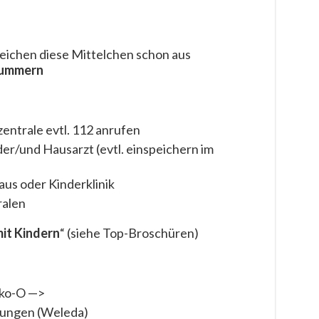
reichen diese Mittelchen schon aus
ummern
ntrale evtl. 112 anrufen
r/und Hausarzt (evtl. einspeichern im
s oder Kinderklinik
ralen
mit Kindern
“ (siehe Top-Broschüren)
ako-O —>
ungen (Weleda)