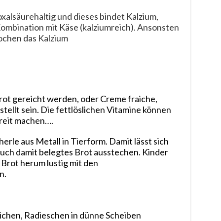
oxalsäurehaltig und dieses bindet Kalzium,
ombination mit Käse (kalziumreich). Ansonsten
ochen das Kalzium
brot gereicht werden, oder Creme fraiche,
tellt sein. Die fettlöslichen Vitamine können
breit machen….
erle aus Metall in Tierform. Damit lässt sich
uch damit belegtes Brot ausstechen. Kinder
Brot herum lustig mit den
n.
eichen, Radieschen in dünne Scheiben