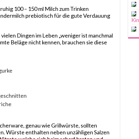
ruhig 100 – 150 ml Milch zum Trinken
ndermilch prebiotisch für die gute Verdauung
Ki
ei vielen Dingen im Leben „weniger ist manchmal
mmte Beläge nicht kennen, brauchen sie diese
gurke
eschnitten
riche
herware, genau wie Grillwürste, sollten
en.
Würste
enthalten neben unzähligen Salzen