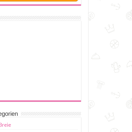
egorien
Breie