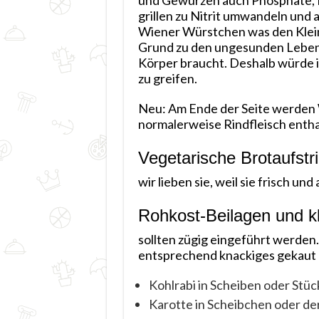
und Gewürzen auch Phosphate, N
grillen zu Nitrit umwandeln und 
Wiener Würstchen was den Klein
Grund zu den ungesunden Lebensmi
Körper braucht. Deshalb würde 
zu greifen.
Neu: Am Ende der Seite werden
normalerweise Rindfleisch entha
Vegetarische Brotaufstr
wir lieben sie, weil sie frisch 
Rohkost-Beilagen und k
sollten zügig eingeführt werden
entsprechend knackiges gekaut 
Kohlrabi in Scheiben oder Stü
Karotte in Scheibchen oder de