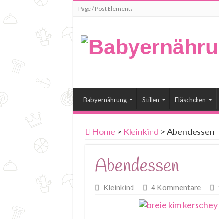
Page / Post Elements
Babyernährung
Stillen
Fläschchen
Home
>
Kleinkind
>
Abendessen
Abendessen
Kleinkind
4 Kommentare