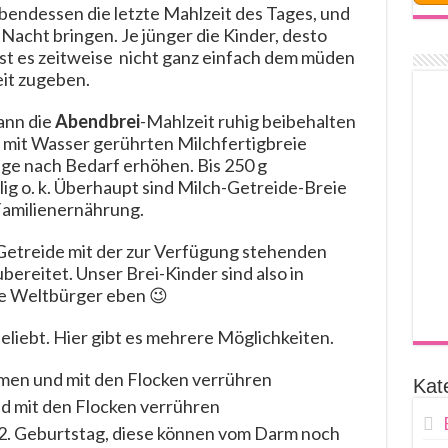
bendessen die letzte Mahlzeit des Tages, und
r Nacht bringen. Je jünger die Kinder, desto
ist es zeitweise nicht ganz einfach dem müden
it zugeben.
ann die
Abendbrei
-Mahlzeit ruhig beibehalten
 mit Wasser gerührten Milchfertigbreie
ge nach Bedarf erhöhen. Bis 250 g
ig o. k. Überhaupt sind Milch-Getreide-Breie
 Familienernährung.
 Getreide mit der zur Verfügung stehenden
ubereitet. Unser Brei-Kinder sind also in
ige Weltbürger eben 😉
eliebt. Hier gibt es mehrere Möglichkeiten.
rmen und mit den Flocken verrühren
Kat
d mit den Flocken verrühren
 2. Geburtstag, diese können vom Darm noch