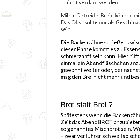
nicht verdaut werden
Milch-Getreide-Breie können mi
Das Obst sollte nur als Geschma
sein.
Die Backenzähne schießen zwisch
dieser Phase kommt es zu Essen
schmerzhaft sein kann. Hier hilft 
einmal ein Abendfläschchen anz
gewohnt weiter oder, der nächst
mag den Brei nicht mehr und bes
Brot statt Brei ?
Spätestens wenn die Backenzähn
Zeit das AbendBROT anzubieten.
so genanntes Mischbrot sein. We
– zwar verführerisch weil so sc