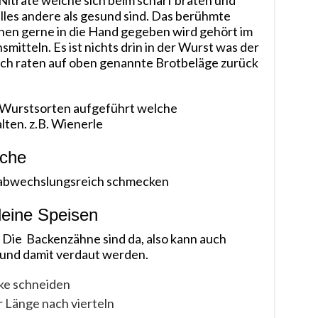
itrate welche sich beim scharf braten und
alles andere als gesund sind. Das berühmte
en gerne in die Hand gegeben wird gehört im
tteln. Es ist nichts drin in der Wurst was der
ich raten auf oben genannte Brotbeläge zurück
 Wurstsorten aufgeführt welche
lten. z.B. Wienerle
iche
und abwechslungsreich schmecken
leine Speisen
. Die Backenzähne sind da, also kann auch
und damit verdaut werden.
cke schneiden
r Länge nach vierteln