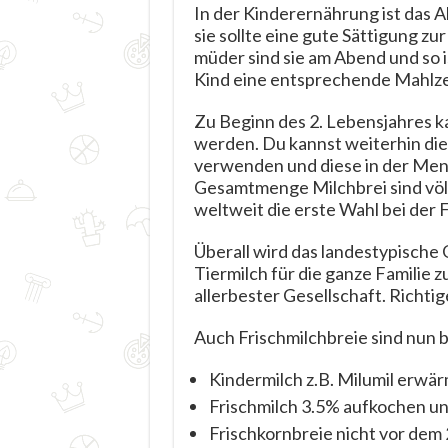
In der Kinderernährung ist das A
sie sollte eine gute Sättigung zu
müder sind sie am Abend und so 
Kind eine entsprechende Mahlze
Zu Beginn des 2. Lebensjahres k
werden. Du kannst weiterhin die
verwenden und diese in der Men
Gesamtmenge Milchbrei sind völl
weltweit die erste Wahl bei der
Überall wird das landestypische
Tiermilch für die ganze Familie z
allerbester Gesellschaft. Richt
Auch Frischmilchbreie sind nun b
Kindermilch z.B. Milumil erwä
Frischmilch 3.5% aufkochen un
Frischkornbreie nicht vor dem