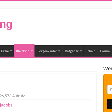
Breie
Kleinkind
Sorgenkinder
Ratgeber
Inhalt
Forum
Wer
96,573 Aufrufe