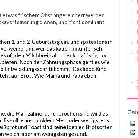
t etwas frischem Obst angereichert werden.
cksverfeinerung dienen, und nicht dominant
en 1. und 2. Geburtstag ein, und spätestens in
sverweigerung weil das kauen mitunter sehr
es oft den Milchbrei kalt, oder kurzfristig noch
ubieten. Nach der Zahnungsphase geht es wie
e Entwicklungsschritt kommt. Das liebe Kind
teht auf Brot . Wie Mama und Papa eben.
Cat
e, die Mahlzähne, durchbrochen sind wird es
 Es sollte aus dunklem Mehl oder wenigstens
ißbrot und Toast sind keine idealen Brotsorten
hön weich, aber am wenigsten gesund.