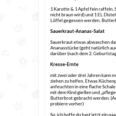
1 Karotte & 1 Apfel fein raffeln,
nicht braun wird) und 1 EL Distel
Löffel gegessen werden. Butterb
Sauerkraut-Ananas-Salat
Sauerkraut etwas abwaschen damit
Ananasstücke (geht natürlich au
darüber (nach dem 2. Geburtstag 
Kresse-Ernte
mit zwei oder drei Jahren kann m
ziehen zu helfen. Etwas Küchenpa
anfeuchten in eine flache Schale
mit dem Kind gießen und „pflegen
Butterbrot gebracht werden. (Ac
probiere vorher)
So, ich hoffe du hast jetzt ein pa