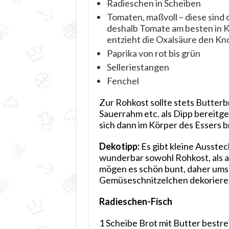
Radieschen in Scheiben
Tomaten, maßvoll – diese sind 
deshalb Tomate am besten in K
entzieht die Oxalsäure den Kn
Paprika von rot bis grün
Selleriestangen
Fenchel
Zur Rohkost sollte stets Butter
Sauerrahm etc. als Dipp bereitges
sich dann im Körper des Essers 
Dekotipp:
Es gibt kleine Ausstech
wunderbar sowohl Rohkost, als a
mögen es schön bunt, daher ums 
Gemüseschnitzelchen dekoriere
Radieschen-Fisch
1 Scheibe Brot mit Butter bestr