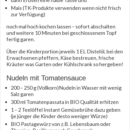
dann Erbsen eine halbe Tasse und
Mais (TK-Produkte verwenden wenn nicht frisch
zur Verfügung)
noch mal hoch kochen lassen – sofort abschalten
und weitere 10 Minuten bei geschlossenem Topf
fertig garen.
Über die Kinderportion jeweils 1 EL Distelöl, bei den
Erwachsenen pfeffern, Käse bestreuen, frische
Kräuter was Garten oder Kühlschrank so hergeben!
Nudeln mit Tomatensauce
200 – 250 g (Vollkorn)Nudeln in Wasser mit wenig
Salz garen
300 ml Tomatenpassata in BIO Qualität erhitzen
1 – 2 Teelöffel Instant Gemüsebrühe dazu geben
(je jünger die Kinder desto weniger Würze)
BIO Pastagewürz von z.B. Lebensbaum oder