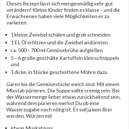
Dieses Rezept lässt sich mengenmäßig sehr gut
verändern! Kleine Kinder finden es klasse – und die
Erwachsenen haben viele Möglichkeiten es zu
variieren.
1 kleine Zwiebel schälen und grob schneiden
1 EL Öl erhitzen und die Zwiebel andünsten
ca. 500 – 700 ml Gemüsebrühe aufgießen
5 – 6 große geschälte Kartoffeln kleinschnippeln
und
1 dicke, in Stücke geschnittene Möhre dazu
Garen bis die Gemüsestücke weich sind. Mit einem
Mixstab pürieren. Die Suppe sollte cremig sein. Bei
der Wassermenge lieber etwas zurückhaltend sein,
während dem pürieren merkst Du ob eine
Wasserzugabe noch nötig ist. Es soll ja kein Brei
werden. Würzen mit
etwas Muskatnuss