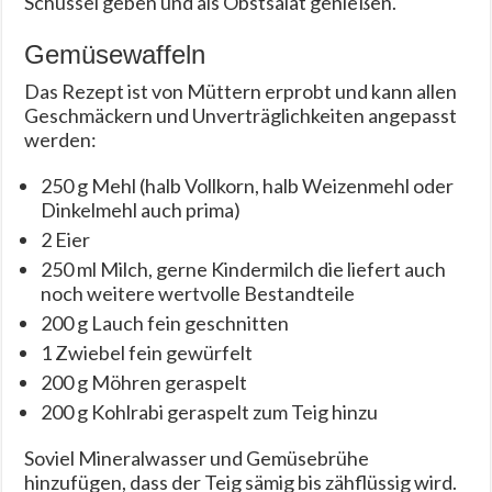
Schüssel geben und als Obstsalat genießen.
Gemüsewaffeln
Das Rezept ist von Müttern erprobt und kann allen
Geschmäckern und Unverträglichkeiten angepasst
werden:
250 g Mehl (halb Vollkorn, halb Weizenmehl oder
Dinkelmehl auch prima)
2 Eier
250 ml Milch, gerne Kindermilch die liefert auch
noch weitere wertvolle Bestandteile
200 g Lauch fein geschnitten
1 Zwiebel fein gewürfelt
200 g Möhren geraspelt
200 g Kohlrabi geraspelt zum Teig hinzu
Soviel Mineralwasser und Gemüsebrühe
hinzufügen, dass der Teig sämig bis zähflüssig wird.