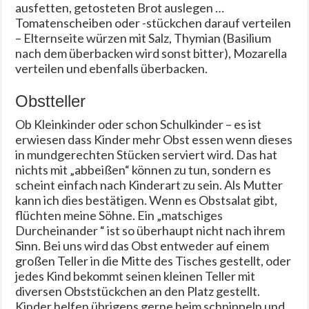
ausfetten, getosteten Brot auslegen …
Tomatenscheiben oder -stückchen darauf verteilen
– Elternseite würzen mit Salz, Thymian (Basilium
nach dem überbacken wird sonst bitter), Mozarella
verteilen und ebenfalls überbacken.
Obstteller
Ob Kleinkinder oder schon Schulkinder – es ist
erwiesen dass Kinder mehr Obst essen wenn dieses
in mundgerechten Stücken serviert wird. Das hat
nichts mit „abbeißen“ können zu tun, sondern es
scheint einfach nach Kinderart zu sein. Als Mutter
kann ich dies bestätigen. Wenn es Obstsalat gibt,
flüchten meine Söhne. Ein „matschiges
Durcheinander “ ist so überhaupt nicht nach ihrem
Sinn. Bei uns wird das Obst entweder auf einem
großen Teller in die Mitte des Tisches gestellt, oder
jedes Kind bekommt seinen kleinen Teller mit
diversen Obststückchen an den Platz gestellt.
Kinder helfen übrigens gerne beim schnippeln und