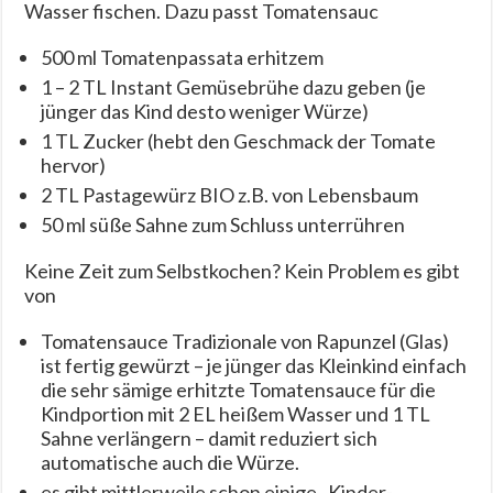
Wasser fischen. Dazu passt Tomatensauc
500 ml Tomatenpassata erhitzem
1 – 2 TL Instant Gemüsebrühe dazu geben (je
jünger das Kind desto weniger Würze)
1 TL Zucker (hebt den Geschmack der Tomate
hervor)
2 TL Pastagewürz BIO z.B. von Lebensbaum
50 ml süße Sahne zum Schluss unterrühren
Keine Zeit zum Selbstkochen? Kein Problem es gibt
von
Tomatensauce Tradizionale von Rapunzel (Glas)
ist fertig gewürzt – je jünger das Kleinkind einfach
die sehr sämige erhitzte Tomatensauce für die
Kindportion mit 2 EL heißem Wasser und 1 TL
Sahne verlängern – damit reduziert sich
automatische auch die Würze.
es gibt mittlerweile schon einige „Kinder-