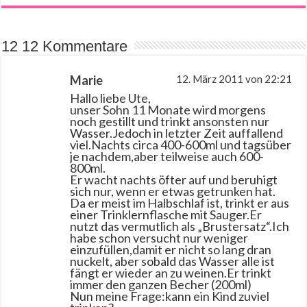
12 12 Kommentare
Marie
12. März 2011 von 22:21
Hallo liebe Ute,
unser Sohn 11 Monate wird morgens
noch gestillt und trinkt ansonsten nur
Wasser.Jedoch in letzter Zeit auffallend
viel.Nachts circa 400-600ml und tagsüber
je nachdem,aber teilweise auch 600-
800ml.
Er wacht nachts öfter auf und beruhigt
sich nur, wenn er etwas getrunken hat.
Da er meist im Halbschlaf ist, trinkt er aus
einer Trinklernflasche mit Sauger.Er
nutzt das vermutlich als „Brustersatz“.Ich
habe schon versucht nur weniger
einzufüllen,damit er nicht so lang dran
nuckelt, aber sobald das Wasser alle ist
fängt er wieder an zu weinen.Er trinkt
immer den ganzen Becher (200ml)
Nun meine Frage:kann ein Kind zuviel