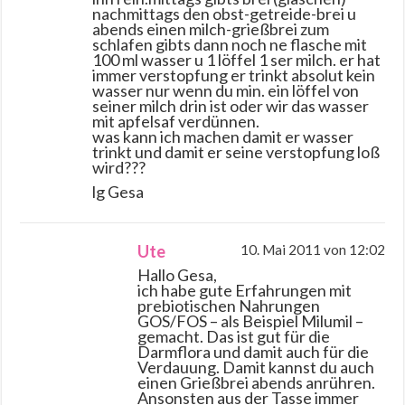
nachmittags den obst-getreide-brei u
abends einen milch-grießbrei zum
schlafen gibts dann noch ne flasche mit
100 ml wasser u 1 löffel 1 ser milch. er hat
immer verstopfung er trinkt absolut kein
wasser nur wenn du min. ein löffel von
seiner milch drin ist oder wir das wasser
mit apfelsaf verdünnen.
was kann ich machen damit er wasser
trinkt und damit er seine verstopfung loß
wird???
lg Gesa
Ute
10. Mai 2011 von 12:02
Hallo Gesa,
ich habe gute Erfahrungen mit
prebiotischen Nahrungen
GOS/FOS – als Beispiel Milumil –
gemacht. Das ist gut für die
Darmflora und damit auch für die
Verdauung. Damit kannst du auch
einen Grießbrei abends anrühren.
Ansonsten aus der Tasse immer