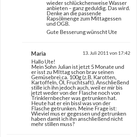
wieder schlückchenweise Wasser
anbieten – ganz geduldig. Das wird.
Denke an die passende
Rapsölmenge zum Mittagessen
und OGB.
Gute Besserung wünscht Ute
Maria
13. Juli 2011 von 17:42
Hallo Ute!
Mein Sohn Julian ist jetzt 5 Monate und
er isst zu MIttag schon brav seinen
Gemüsebrei ca. 100g (z.B. Karotten,
Kartoffeln, Öl, Fruchtsaft). Anschließend
stille ich ihn jedoch auch, weil er mir bis
jetzt weder von der Flasche noch von
Trinklernbecher was getrunken hat.
Heute hat er ein bissl was von der
Flasche getrunken. Meine Frage ist:
Wieviel mus er gegessen und getrunken
haben damit ich ihn anschließend nicht
mehr stillen muss?