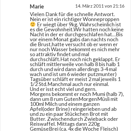
Marie
14. März 2011 von 21:16
Vielen Dank für die schnelle Antwort.
Nein er ist ein richtiger Wonneproppen
Er wiegt über 9kg. Wahrscheinlich ist
es die Gewohnheit.Wir hatten noch keine
Nacht in der er durchgeschlafen hat…Bis
vor einem Monat gabs dan nachts noch
die Brust,hatte versucht ob er wenn er
nur noch Wasser bekommt es nich mehr
so attraktiv findet und mal
durchschläft.Hat noch nich geklappt. Er
schläft mittlerweile von halb 8 bis halb 1
durch und wird dann allerdings 3-4 mal
wach und ist um 6 wieder putzmunter)
Tagsüber schläft er meist 2 mal jeweils 1
1/2 Std.Manchmal auch nur einmal.
Und er isst echt viel und gern.
Morgens bekommt er noch Mumi (halb 7),
dann um 8 rum GutenMorgenMüsli mit
100ml Milch und einem ganzen
Apfel(oder Brine) reingerieben und ab
und zu ein paar Stückchen Brot mit
Butter. Zwischendurch Zwieback oder
Reiswaffel. Mittags dann 220g
GemüseBrei (ca. 4x die Woche Fleisch)