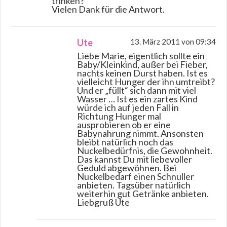
trinken?
Vielen Dank für die Antwort.
Ute
13. März 2011 von 09:34
Liebe Marie, eigentlich sollte ein
Baby/Kleinkind, außer bei Fieber,
nachts keinen Durst haben. Ist es
vielleicht Hunger der ihn umtreibt?
Und er „füllt“ sich dann mit viel
Wasser … Ist es ein zartes Kind
würde ich auf jeden Fall in
Richtung Hunger mal
ausprobieren ob er eine
Babynahrung nimmt. Ansonsten
bleibt natürlich noch das
Nuckelbedürfnis, die Gewohnheit.
Das kannst Du mit liebevoller
Geduld abgewöhnen. Bei
Nuckelbedarf einen Schnuller
anbieten. Tagsüber natürlich
weiterhin gut Getränke anbieten.
Liebgruß Ute