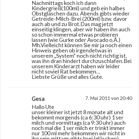
Nachmittags koch ich dann
Kindergrieß(100ml) und geb ein halbes
Obstgläschen dazu. Abends gibts wieder
Getreide-Milch-Brei (200ml) bzw. davor
auch ab und zu Brot.Das mag jetzt
einseitig klingen, aber wir haben ihn auch
so schon immermal etwas probieren
lassen (wie Gurke oder Avocado o.Ä.)
Mh.Vielleicht können Sie mir ja noch einen
Hinweis geben ob irgendetwas in
unserem „System“ noch nicht richtig ist,
was ihn dran hindert durchzuschlafen.Bei
unserem Kinderarzt haben wir leider
nicht soviel Rat bekommen…
Liebste Grüße und alles Gute.
Gesa
7. Mai 2011 von 20:40
Hallo Ute
unser kleiner ist jetzt 8 monate alt und
bekommt morgends (ca 6:30 uhr) 1 ser
milch und vormittags (ca 9:30 uhr) auch
noch mal die 1 ser milch er trinkt immer
nur 100 ml mehr bekommen wir nicht in
ihn rein.mittags gibts brei (gläschen)