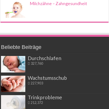
Milchzähne – Zahngesundheit
Beliebte Beiträge
Durchschlafen
327,760
Wachstumsschub
227,903
Trinkprobleme
212,372