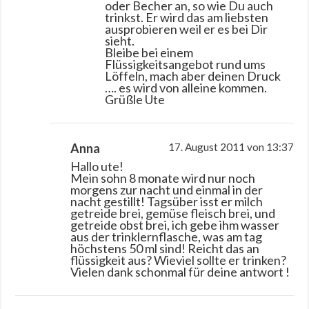
oder Becher an, so wie Du auch
trinkst. Er wird das am liebsten
ausprobieren weil er es bei Dir
sieht.
Bleibe bei einem
Flüssigkeitsangebot rund ums
Löffeln, mach aber deinen Druck
…. es wird von alleine kommen.
Grüßle Ute
Anna
17. August 2011 von 13:37
Hallo ute!
Mein sohn 8 monate wird nur noch
morgens zur nacht und einmal in der
nacht gestillt! Tagsüber isst er milch
getreide brei, gemüse fleisch brei, und
getreide obst brei, ich gebe ihm wasser
aus der trinklernflasche, was am tag
höchstens 50 ml sind! Reicht das an
flüssigkeit aus? Wieviel sollte er trinken?
Vielen dank schonmal für deine antwort !