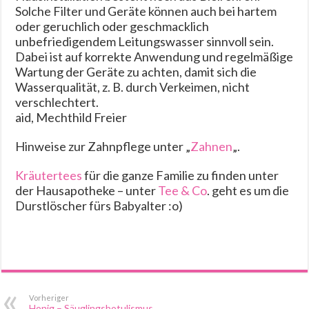
Solche Filter und Geräte können auch bei hartem
oder geruchlich oder geschmacklich
unbefriedigendem Leitungswasser sinnvoll sein.
Dabei ist auf korrekte Anwendung und regelmäßige
Wartung der Geräte zu achten, damit sich die
Wasserqualität, z. B. durch Verkeimen, nicht
verschlechtert.
aid, Mechthild Freier
Hinweise zur Zahnpflege unter „
Zahnen
„.
Kräutertees
für die ganze Familie zu finden unter
der Hausapotheke – unter
Tee & Co
. geht es um die
Durstlöscher fürs Babyalter :o)
Vorheriger
Honig – Säuglingsbotulismus