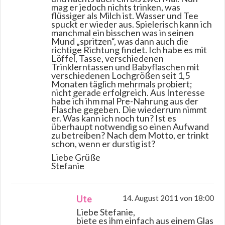
mag er jedoch nichts trinken, was
flüssiger als Milch ist. Wasser und Tee
spuckt er wieder aus. Spielerisch kann ich
manchmal ein bisschen was in seinen
Mund „spritzen“, was dann auch die
richtige Richtung findet. Ich habe es mit
Löffel, Tasse, verschiedenen
Trinklerntassen und Babyflaschen mit
verschiedenen Lochgrößen seit 1,5
Monaten täglich mehrmals probiert;
nicht gerade erfolgreich. Aus Interesse
habe ich ihm mal Pre-Nahrung aus der
Flasche gegeben. Die wiederrum nimmt
er. Was kann ich noch tun? Ist es
überhaupt notwendig so einen Aufwand
zu betreiben? Nach dem Motto, er trinkt
schon, wenn er durstig ist?
Liebe Grüße
Stefanie
Ute
14. August 2011 von 18:00
Liebe Stefanie,
biete es ihm einfach aus einem Glas