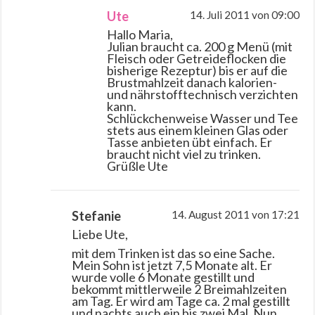
Ute
14. Juli 2011 von 09:00
Hallo Maria,
Julian braucht ca. 200 g Menü (mit
Fleisch oder Getreideflocken die
bisherige Rezeptur) bis er auf die
Brustmahlzeit danach kalorien-
und nährstofftechnisch verzichten
kann.
Schlückchenweise Wasser und Tee
stets aus einem kleinen Glas oder
Tasse anbieten übt einfach. Er
braucht nicht viel zu trinken.
Grüßle Ute
Stefanie
14. August 2011 von 17:21
Liebe Ute,
mit dem Trinken ist das so eine Sache.
Mein Sohn ist jetzt 7,5 Monate alt. Er
wurde volle 6 Monate gestillt und
bekommt mittlerweile 2 Breimahlzeiten
am Tag. Er wird am Tage ca. 2 mal gestillt
und nachts auch ein bis zwei Mal. Nun