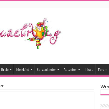
Breie
Kleinkind
Sorgenkinder
Ratgeber
Inhalt
Forum
en
Wer