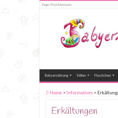
Page / Post Elements
Babyernährung
Stillen
Fläschchen
Home
>
Informatives
>
Erkältung
Erkältungen