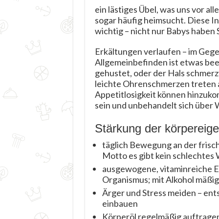
ein lästiges Übel, was uns vor all
sogar häufig heimsucht. Diese I
wichtig – nicht nur Babys haben
Erkältungen verlaufen – im Gege
Allgemeinbefinden ist etwas beei
gehustet, oder der Hals schme
leichte Ohrenschmerzen treten 
Appetitlosigkeit können hinzuk
sein und unbehandelt sich über
Stärkung der körpereig
täglich Bewegung an der frisc
Motto es gibt kein schlechtes
ausgewogene, vitaminreiche Er
Organismus; mit Alkohol mäßi
Ärger und Stress meiden – en
einbauen
Körperöl regelmäßig auftrage