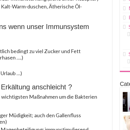
Kalt-Warm-duschen, Ätherische Öl-
 uns wenn unser Immunsystem
lich bedingt zu viel Zucker und Fett
rhasen ….)
 Urlaub …)
Cat
Erkältung anschleicht ?
nd wichtigsten Maßnahmen um die Bakterien
iger Müdigkeit; auch den Gallenfluss
ren)
er Magenbeteiligung; immunstimulierend,