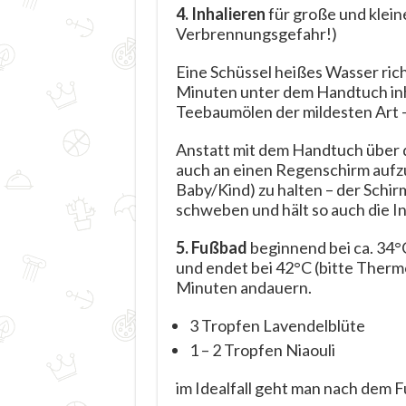
4. Inhalieren
für große und kleine
Verbrennungsgefahr!)
Eine Schüssel heißes Wasser rich
Minuten unter dem Handtuch inha
Teebaumölen der mildesten Art
Anstatt mit dem Handtuch über de
auch an einen Regenschirm aufzu
Baby/Kind) zu halten – der Schir
schweben und hält so auch die I
5. Fußbad
beginnend bei ca. 34°
und endet bei 42°C (bitte Therm
Minuten andauern.
3 Tropfen Lavendelblüte
1 – 2 Tropfen Niaouli
im Idealfall geht man nach dem Fu