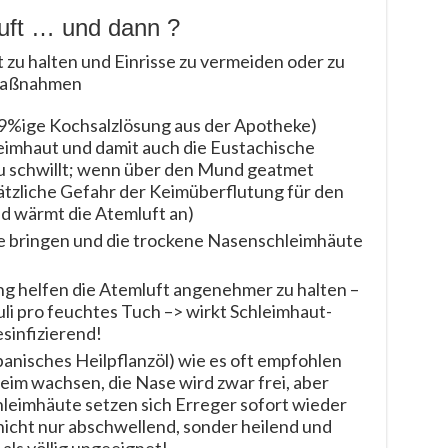
äuft … und dann ?
zu halten und Einrisse zu vermeiden oder zu
 Maßnahmen
9%ige Kochsalzlösung aus der Apotheke)
eimhaut und damit auch die Eustachische
u schwillt; wenn über den Mund geatmet
tzliche Gefahr der Keimüberflutung für den
nd wärmt die Atemluft an)
e bringen und die trockene Nasenschleimhäute
g helfen die Atemluft angenehmer zu halten –
li pro feuchtes Tuch –> wirkt Schleimhaut-
sinfizierend!
nisches Heilpflanzöl) wie es oft empfohlen
beim wachsen, die Nase wird zwar frei, aber
hleimhäute setzen sich Erreger sofort wieder
nicht nur abschwellend, sonder heilend und