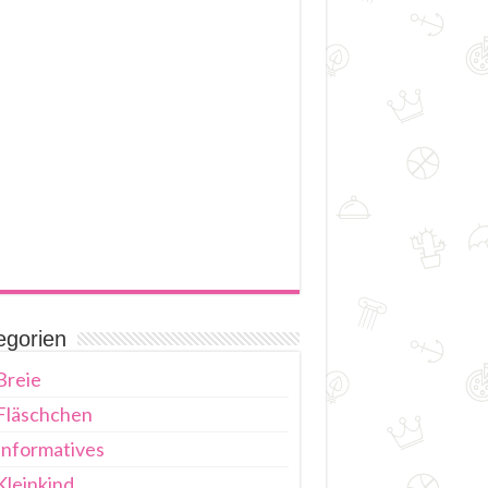
egorien
Breie
Fläschchen
Informatives
Kleinkind