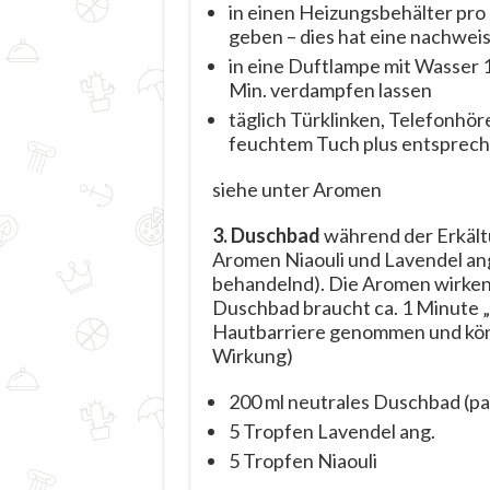
in einen Heizungsbehälter pro 
geben – dies hat eine nachwei
in eine Duftlampe mit Wasser 1
Min. verdampfen lassen
täglich Türklinken, Telefonhör
feuchtem Tuch plus entsprec
siehe unter Aromen
3. Duschbad
während der Erkältu
Aromen Niaouli und Lavendel an
behandelnd). Die Aromen wirken
Duschbad braucht ca. 1 Minute „
Hautbarriere genommen und könn
Wirkung)
200 ml neutrales Duschbad (pa
5 Tropfen Lavendel ang.
5 Tropfen Niaouli