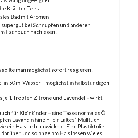
als völlig ungeeignet!
iehe Kräuter-Tees
les Bad mit Aromen
 supergut bei Schnupfen und anderen
 im Fachbuch nachlesen!
ollte man möglichst sofort reagieren!
 in 50 ml Wasser – möglichst in halbstündigen
 je 1 Tropfen Zitrone und Lavendel – wirkt
auch für Kleinkinder – eine Tasse normales Öl
fen Lavandin hinein- ein „altes“ Mulltuch
e ein Halstuch umwickeln. Eine Plastikfolie
 darüber und solange am Hals lassen wie es