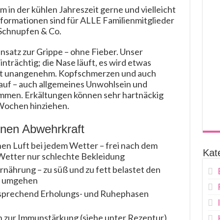
em in der kühlen Jahreszeit gerne und vielleicht
nformationen sind für ALLE Familienmitglieder
 Schnupfen & Co.
nsatz zur Grippe – ohne Fieber. Unser
nträchtig; die Nase läuft, es wird etwas
rzt unangenehm. Kopfschmerzen und auch
auf – auch allgemeines Unwohlsein und
ommen. Erkältungen können sehr hartnäckig
 Wochen hinziehen.
enen Abwehrkraft
hen Luft bei jedem Wetter – frei nach dem
Kat
 Wetter nur schlechte Bekleidung
nährung – zu süß und zu fett belastet den
g umgehen
tsprechend Erholungs- und Ruhephasen
n zur Immunstärkung (siehe unter Rezeptur)