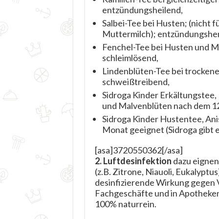
entzündungsheilend,
Salbei-Tee bei Husten; (nicht f
Muttermilch); entzündungshem
Fenchel-Tee bei Husten und M
schleimlösend,
Lindenblüten-Tee bei trockene
schweißtreibend,
Sidroga Kinder Erkältungstee,
und Malvenblüten nach dem 1
Sidroga Kinder Hustentee, Ani
Monat geeignet (Sidroga gibt 
[asa]3720550362[/asa]
2. Luftdesinfektion
dazu eignen
(z.B. Zitrone, Niauoli, Eukalyptus
desinfizierende Wirkung gegen 
Fachgeschäfte und in Apotheken s
100% naturrein.