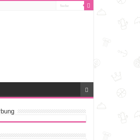
bung
[amazon_suche]