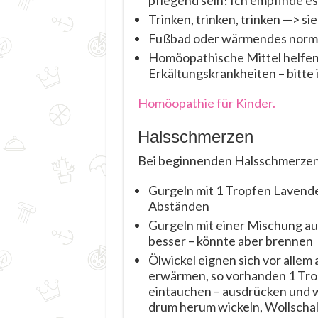
pflegend sein! Ich empfinde es 
Trinken, trinken, trinken —> s
Fußbad oder wärmendes norma
Homöopathische Mittel helfen
Erkältungskrankheiten – bitte
Homöopathie für Kinder.
Halsschmerzen
Bei beginnenden Halsschmerzen s
Gurgeln mit 1 Tropfen Lavendel
Abständen
Gurgeln mit einer Mischung aus
besser – könnte aber brennen
Ölwickel eignen sich vor allem 
erwärmen, so vorhanden 1 Trop
eintauchen – ausdrücken und wi
drum herum wickeln, Wollschal