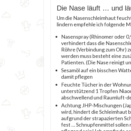
Die Nase läuft … und l
Um die Nasenschleimhaut feucht 
lindern empfehle ich folgende
Nasenspray (Rhinomer oder 0,
verhindert dass die Nasenschl
Röhre (Verbindung zum Ohr) z
werden muss besteht eine zusä
Patienten. (Die Nase reinigt u
Sesamöl auf ein bisschen Watt
damit pflegen
Feuchte Tücher in der Wohnun
unterstützend 1 Tropfen Niaou
abschwellend und Raumluft-de
Achtung JHP-Mischungen (Japa
wird, hindert die Schleimhaut 
aufgrund der strapazierten Sc
fest … Schnupfenmittel sollen 