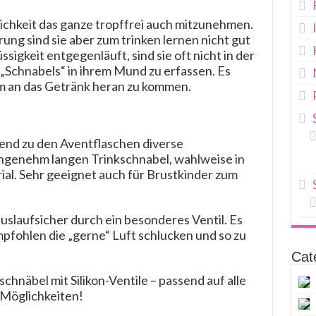
lichkeit das ganze tropffrei auch mitzunehmen.
ng sind sie aber zum trinken lernen nicht gut
sigkeit entgegenläuft, sind sie oft nicht in der
„Schnabels“ in ihrem Mund zu erfassen. Es
m an das Getränk heran zu kommen.
send zu den Aventflaschen diverse
angenehm langen Trinkschnabel, wahlweise in
l. Sehr geeignet auch für Brustkinder zum
uslaufsicher durch ein besonderes Ventil. Es
mpfohlen die „gerne“ Luft schlucken und so zu
Cat
chnäbel mit Silikon-Ventile – passend auf alle
 Möglichkeiten!