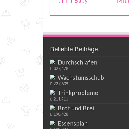
für Ihr Baby
Mit 
Beliebte Beiträge
Durchschlafen
327,478
Wachstumsschub
227,609
Trinkprobleme
211,911
Brot und Brei
198,428
Essensplan