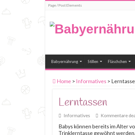
Page / Post Elements
Babyernährung
Stillen
Fläschchen
Home
>
Informatives
>
Lerntass
Lerntassen
Informatives
Kommentare deak
Babys können bereits im Alter vo
Trinklerntasse gewöhnt werden