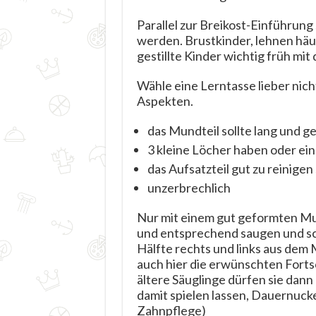
Parallel zur Breikost-Einführun
werden. Brustkinder, lehnen häufi
gestillte Kinder wichtig früh mit
Wähle eine Lerntasse lieber nic
Aspekten.
das Mundteil sollte lang und g
3 kleine Löcher haben oder ein
das Aufsatzteil gut zu reinigen
unzerbrechlich
Nur mit einem gut geformten Mu
und entsprechend saugen und sch
Hälfte rechts und links aus dem 
auch hier die erwünschten Fortsc
ältere Säuglinge dürfen sie dann
damit spielen lassen, Dauernuck
Zahnpflege)