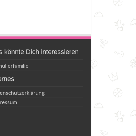
 könnte Dich interessieren
ullerfamilie
ernes
enschutzerklärung
ressum