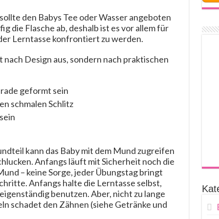
g sollte den Babys Tee oder Wasser angeboten
g die Flasche ab, deshalb ist es vor allem für
 der Lerntasse konfrontiert zu werden.
ht nach Design aus, sondern nach praktischen
erade geformt sein
en schmalen Schlitz
 sein
ndteil kann das Baby mit dem Mund zugreifen
lucken. Anfangs läuft mit Sicherheit noch die
Mund – keine Sorge, jeder Übungstag bringt
hritte. Anfangs halte die Lerntasse selbst,
Kat
 eigenständig benutzen. Aber, nicht zu lange
eln schadet den Zähnen (siehe Getränke und