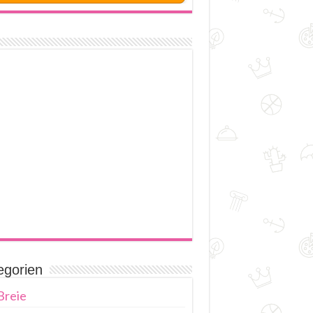
egorien
Breie