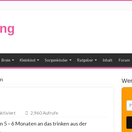
Breie
Kleinkind
Sorgenkinder
Ratgeber
Inhalt
Forum
en
Wer
für
tiviert
2,960 Aufrufe
Lerntassen
n 5 – 6 Monaten an das trinken aus der
.