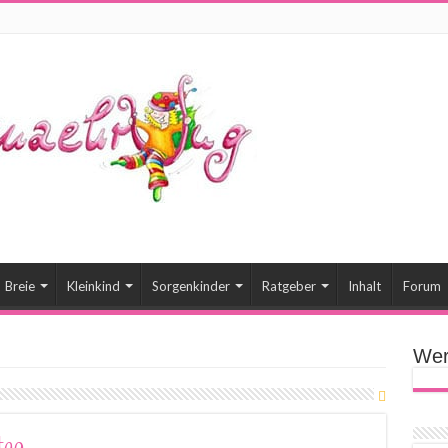
Breie
Kleinkind
Sorgenkinder
Ratgeber
Inhalt
Forum
Wer
tag