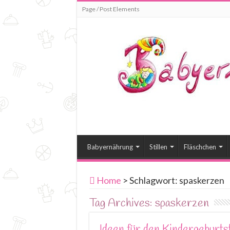
Page / Post Elements
Babyernährung
Stillen
Fläschchen
Home
>
Schlagwort:
spaskerzen
Tag Archives:
spaskerzen
Ideen für den Kindergeburts