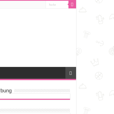
bung
[amazon_suche]