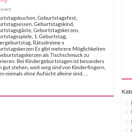
für
viert
Ideen
rtstagskuchen, Geburtstagsfest,
für
rtstagsessen, Geburtstagskind,
den
rtstagsgäste, Geburtstagskerzen,
Kindergeburtstag
rtstagsspiele, 1. Geburtstag,
ergeburtstag, Rätselreime x
rtstagskerzen Es gibt mehrere Möglichkeiten
Geburtstagskerzen als Tischschmuck zu
rieren. Bei Kindergeburtstagen ist besonders
n gut stehen, weit weg sind von Kinderfingern,
 niemals ohne Aufsicht alleine sind. …
Kat