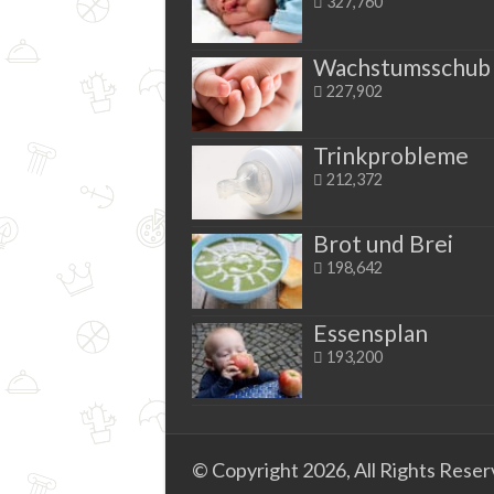
327,760
Wachstumsschub
227,902
Trinkprobleme
212,372
Brot und Brei
198,642
Essensplan
193,200
© Copyright 2026, All Rights Rese