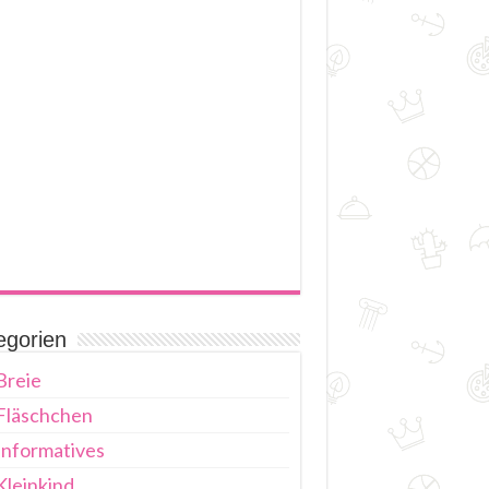
egorien
Breie
Fläschchen
Informatives
Kleinkind