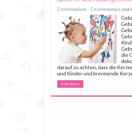
Informatives
Kommentare deakti
Gebu
Gebu
Gebu
Gebu
Kind
Gebu
die 
deko
darauf zu achten, dass die Kerze
und Kinder und brennende Kerzen
weiter lesen »