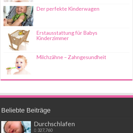
Der perfekte Kinderwagen
Erstausstattung für Babys
Kinderzimmer
Milchzähne – Zahngesundheit
Beliebte Beiträge
Durchschlafen
327,760