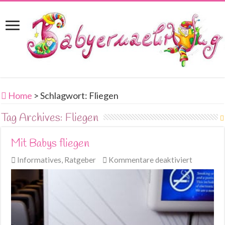
Home
>
Schlagwort:
Fliegen
Tag Archives:
Fliegen
Mit Babys fliegen
für
Informatives
,
Ratgeber
Kommentare deaktiviert
Mit
Babys
fliegen